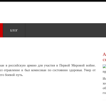
БЛОГ
А
с
ван в российскую армию для участия в Первой Мировой войне.
л отравление и был комисован по состоянию здоровья. Умер от
его боевой путь.
Ис
х
о
го