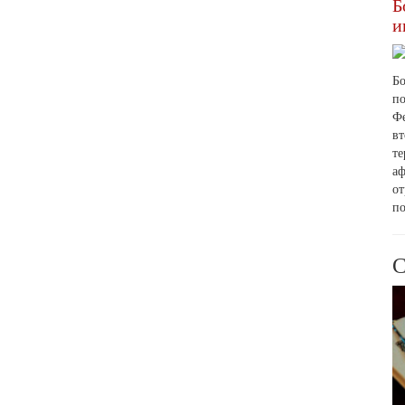
Б
и
Б
п
Ф
вт
т
а
о
по
С