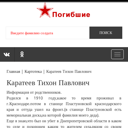
Toggl
navig
Главная
|
Картотека
|
Каратеев Тихон Павлович
Каратеев Тихон Павлович
Информация от родственников.
Родился в 1910 году,какое то время проживал в
г.Краснодаре.потом в станице Пластуновской краснодарского
края и оттуда ушел на фронт.(в станице Пластуновской есть
мемориальная доска,на которой фамилия моего деда).
Еще я знаю,что был он убит в Днепропетровской области в каком
то селе и похоронен каким то жителем села,рядом со своим