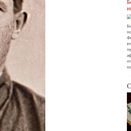
Б
и
Б
п
Ф
вт
т
а
о
по
С