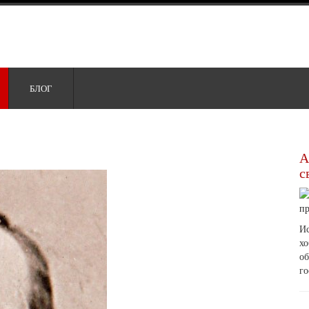
БЛОГ
А
с
Ис
х
о
го