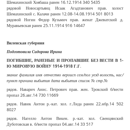
Шемахинский Хоябаша ранен 16.12.1914 340 5435
рядовой Новосартьянц Исаак Агадтанович прав. холост
Шемахинский с. Калачи ранен 12.08‐14.08.1914 501 8013
рядовой Ногин Федор Кузьмич прав. женат Джеватский д.
Муравьевская ранен 25.11.1914 916 14647
Виленская губерния
Подготовила Сидорова Ирина
ПОГИБШИЕ, РАНЕНЫЕ И ПРОПАВШИЕ БЕЗ ВЕСТИ В 1
‐
Ю МИРОВУЮ ВОЙНУ 1914
‐
1918 Г.Г
.
звание фамилия имя отчество вероисп сем/пол уезд волость, нас/
пункт причина выбытия дата выбытия список № стр.№
рядов. Наварич Анис. Петрович прав. жен. Трокский б/вести
пропал 26.авг.14 730 11669
рядов. Навик Антон р.‐кат. хол. г.Лида ранен 22.нбр.14 502
8027
рядов. Нагелло Антон Викен. р.‐кат. хол. Свенцянский
Дуботовская в. б/вести пропал 04.авг.14 33 517