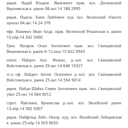
рядов. Надей Владим. Яковлевич прав. хол. Дисненский
Верхнянская в. ранен 08.окт.14 188 2995
рядов. Надель Хаим Лейбович иуд. хол. Виленский б/вести
пропал 04.авг.14 24 376
ефр. Нажевич Иван Андр. прав. Виленский Решанская в. ранен
10.нбр.14 342 5460
Грен. Назаров Осип Антонович прав. хол. Свенцянский
Вишневская в. ранен 6‐12.июл.15 622 9943
охотн. Найдич Ант. Феликс. р.‐кат. хол. Свенцянский
Войстомская в. ранен 29.авг.14 646 10327
ст.у.‐оф. Найдич Антон Осипович р.‐кат. хол. Свенцянский
Войстомская в. ранен 25.окт.14 564 9014
рядов. Найди‐Шайка Семен Антонович прав. хол. Свенцянский
убит 25.окт.14 564 9012
стрел. Найловец Бронислав р.‐кат. хол. Вилейский ранен
13.нбр.14 582 9307
рядов. Найфельд Лейз. Овзор. иуд. хол. Вилейский Лебедевская
в. ранен 25.нбр.14 503 8033