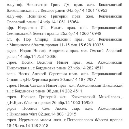
мл.у.‐оф. Новитченко Григ. Дм. прав. жен. Кокчетавский
Балкошинская в., с.Веселое ранен 04.нбр.14 1061 16963
мл.у.‐оф. Новиченко Григорий прав. жен. Кокчетавский
Орловской ранен 14.нбр.14 1061 16964
ефр. Нодколзин Ив. Никит. прав. жен. Петропавловский
Семипольской б/вести пропал 26.нбр.14 1060 16948
Ст. ф. Нор Спирид. Павлович прав. хол. Кокчетавский
с.Мищинское б/вести пропал 11‐15.фев.15 628 10035
рядов. Норин Никиф. Андреевич прав. хол. Омский Азовской
ранен 14.нбр.14 753 12036
стрел. Носик Василий Ильич прав. хол. Акмолинский
Никольская в., с.Богдановка ранен 23.нбр.14 282 4511
горн. Носик Алексей Сергеевич прав. жен. Петропавловский
Столин., д.Н.‐Херсонка ранен 30.окт.14 187 2987
стрел. Носик Савелий Ильич прав. хол. Акмолинский Никольская
в., с.Богдановка ранен 08.дек.14 282 4511
стрел. Носиков Григорий жен. Кокчетавский Михайловск.,
д.Н.Краг. б/вести пропал 26.нбр.14 1060 16950
рядов. Носонов Сем. Аксен. стар. жен. Акмолинский
с.Николаево убит 02.дек.14 808 12915
стрел. Нуруманов магом. жен. г.Петропавловск б/вести пропал
18‐19.сен.14 158 2518