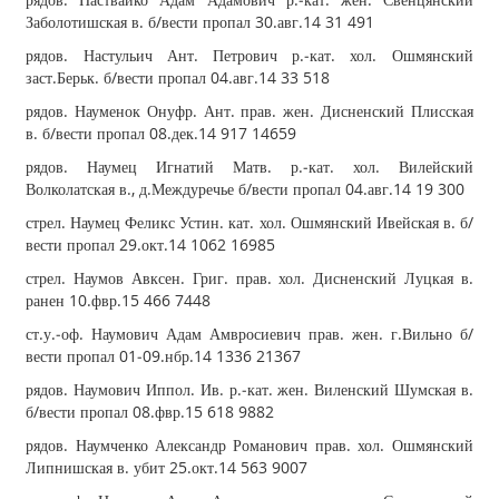
Заболотишская в. б/вести пропал 30.авг.14 31 491
рядов. Настульич Ант. Петрович р.‐кат. хол. Ошмянский
заст.Берьк. б/вести пропал 04.авг.14 33 518
рядов. Науменок Онуфр. Ант. прав. жен. Дисненский Плисская
в. б/вести пропал 08.дек.14 917 14659
рядов. Наумец Игнатий Матв. р.‐кат. хол. Вилейский
Волколатская в., д.Междуречье б/вести пропал 04.авг.14 19 300
стрел. Наумец Феликс Устин. кат. хол. Ошмянский Ивейская в. б/
вести пропал 29.окт.14 1062 16985
стрел. Наумов Авксен. Григ. прав. хол. Дисненский Луцкая в.
ранен 10.фвр.15 466 7448
ст.у.‐оф. Наумович Адам Амвросиевич прав. жен. г.Вильно б/
вести пропал 01‐09.нбр.14 1336 21367
рядов. Наумович Иппол. Ив. р.‐кат. жен. Виленский Шумская в.
б/вести пропал 08.фвр.15 618 9882
рядов. Наумченко Александр Романович прав. хол. Ошмянский
Липнишская в. убит 25.окт.14 563 9007