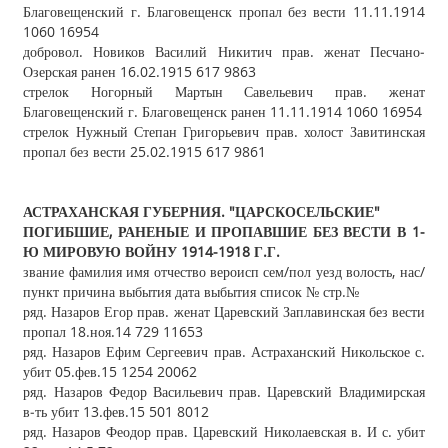
Благовещенский г. Благовещенск пропал без вести 11.11.1914
1060 16954
добровол. Новиков Василий Никитич прав. женат Песчано‐
Озерская ранен 16.02.1915 617 9863
стрелок Ногорный Мартын Савельевич прав. женат
Благовещенский г. Благовещенск ранен 11.11.1914 1060 16954
стрелок Нужный Степан Григорьевич прав. холост Завитинская
пропал без вести 25.02.1915 617 9861
АСТРАХАНСКАЯ ГУБЕРНИЯ. "ЦАРСКОСЕЛЬСКИЕ"
ПОГИБШИЕ, РАНЕНЫЕ И ПРОПАВШИЕ БЕЗ ВЕСТИ В 1
‐
Ю МИРОВУЮ ВОЙНУ 1914
‐
1918 Г.Г.
звание фамилия имя отчество вероисп сем/пол уезд волость, нас/
пункт причина выбытия дата выбытия список № стр.№
ряд. Назаров Егор прав. женат Царевский Заплавинская без вести
пропал 18.ноя.14 729 11653
ряд. Назаров Ефим Сергеевич прав. Астраханский Никольское с.
убит 05.фев.15 1254 20062
ряд. Назаров Федор Васильевич прав. Царевский Владимирская
в‐ть убит 13.фев.15 501 8012
ряд. Назаров Феодор прав. Царевский Николаевская в. И с. убит