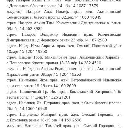
с.Довольног. б/вести пропал 14.нбр.14 1087 17379
мл.у.‐оф. Назаров Анд. Никиф. прав. жен. Акмолинский
Семеновская в. б/вести пропал 02.дек.14 1060 16949
стрел. Назаров Архип Тим. Кокчетавский Дмитриевская в. ранен
03.нбр.14 562 8985
стрел. Назаров Владимир Иванович прав. Кокчетавский
Дмитриевская в., д.Черноярск ранен 23.нбр.14 187 2989
рядов. Найда Наум Авраам. прав. жен. Омский Полтавской убит
10.мрт.15 1204 19250
стрел. Найден Троф. Михайлович прав. Акмолинский Харьков.,
с.Пошловское б/вести пропал 18‐28.нбр.14 282 4510
ст.у.‐оф. Найденов Авраам Родионович прав. жен. Акмолинский
Харьковской ранен 09.мрт.15 1204 19253
стрел. Наймышев Яков прав. жен. Петропавловский Ильинская
в., и села ранен 18‐19.сен.14 169 2699
рядов. Наконечный Гр. Ив. прав. Кокчетавский Хитровской б/
вести пропал 11.дек.14 1326 21201
рядов. Нальянов Ив. Петрович прав. жен. г.Омск б/вести пропал
26.нбр.14 1060 16948
стрел. Наприенко Макарий прав. жен. Омский Городищ. в.,
д.Ерусловка ранен 18‐19.сен.14 169 2698
мл.у.‐оф. Наприенко Тимофей прав. жен. Омский Городищ. в.,