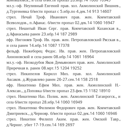
мл.у.‐оф. Неуливный Евгений прав. хол. Акмолинский Вишнев.,
д.Тургеневка б/вести пропал с 5.нбр.по 4.дек.14 913 14607
стрел. Нечай Троф. Иванович прав. жен. Кокчетавский
Всеволодов., п.Афанас. б/вести пропал 02.дек.14 1060 16947
стрел. Нешитый Иван Серг. прав. Кокчетавский Казанская в.,
д.Афанасьева ранен 23.нбр.14 187 2989
ефр. Нигоняев Троф. Ив. прав. жен. Петропавловский Рясская в.,
и села ранен 14.нбр.14 1087 17378
фельдф. Нижеборец Федос. Ив. прав. жен. Петропавловский
Анноновской и села ранен 08.нбр.14 1061 16964
мл.у.‐оф. Низкодубов Яков Демьянович прав. жен. Акмолинский
Приречная в. ранен 08.мрт.15 1204 19252
стрел. Никипелов Кирилл Мих. прав. хол. Акмолинский
Аксаков. д.Журавлево ранен 26‐27.сен.14 158 2518
ефр. Никитенко Ефим Мих. прав. жен. Акмолинский Н.‐
Алексан., д.Поповка б/вести пропал 23.фев.15 1182 18910
стрел. Никитенко Наз. Полик. жен. Акмолинский Таганрогск., и
села б/вести пропал 28.нбр.14 1060 16949
стрел. Никитенко Филимон Федорович прав. жен. Кокчетавский
Дмитриевск., д.Чернояр. б/вести пропал 02.дек.14 1060 16946
стрел. Никитин Филипп Аким. прав. жен. Омский Тавр.,
д.Черниг. убит 17‐19.сен.14 169 2697