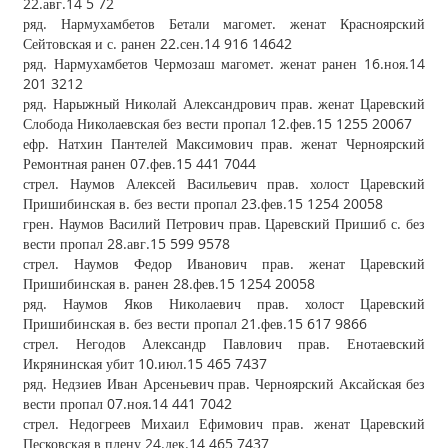
22.авг.14 5 72
ряд. Нармухамбетов Бетали магомет. женат Красноярский
Сейтовская и с. ранен 22.сен.14 916 14642
ряд. Нармухамбетов Чермозаш магомет. женат ранен 16.ноя.14
201 3212
ряд. Нарыжный Николай Александрович прав. женат Царевский
Слобода Николаевская без вести пропал 12.фев.15 1255 20067
ефр. Натхин Пантелей Максимович прав. женат Черноярский
Ремонтная ранен 07.фев.15 441 7044
стрел. Наумов Алексей Васильевич прав. холост Царевский
Пришибинская в. без вести пропал 23.фев.15 1254 20058
грен. Наумов Василий Петрович прав. Царевский Пришиб с. без
вести пропал 28.авг.15 599 9578
стрел. Наумов Федор Иванович прав. женат Царевский
Пришибинская в. ранен 28.фев.15 1254 20058
ряд. Наумов Яков Николаевич прав. холост Царевский
Пришибинская в. без вести пропал 21.фев.15 617 9866
стрел. Негодов Александр Павлович прав. Енотаевский
Икрянинская убит 10.июл.15 465 7437
ряд. Недзиев Иван Арсеньевич прав. Черноярский Аксайская без
вести пропал 07.ноя.14 441 7042
стрел. Недогреев Михаил Ефимович прав. женат Царевский
Песковская в плену 24.дек.14 465 7437