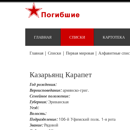
ГЛАВНАЯ
СПИСКИ
КАРТОТЕКА
Главная
|
Списки
|
Первая мировая
|
Алфавитные спис
Казарьянц Карапет
Год рождения:
Вероисповедание:
армянско-григ.
Семейное положение:
Губерния:
Эриванская
Уезд:
Волость:
Подразделение:
106-й Уфимский полк. 1-я рота
Звание:
Рядовой