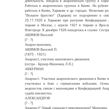
деятельность. Входила в анархическую группу в Пари
Работала в анархических группах в Киеве. На рубеж
работала в Киеве, Харькове и др. городах. Несколько р
"Вольное братство" (Харьков) по подозрению в свя
25.11.1920 в Харькове при разгроме Конфедерации 
тюрьме в Москве, с апреля 1921 в тюрьме в Яросла
Новгороде. К декабрю 1926 находилась в ссылке. Сестра
АКИМОВ Василий
(? - ?)
Анархо-махновец.
АКИМОВ Василий П.
(1875 - 1921)
Анархист, участник махновского движения.
(сестра - Брукер-Махновец Л.П.)
АККЕРМАН
(? - ?)
Анархист. Участник анархического движения в Киеве в
участвовал в боях с германскими войсками. Осень
анархистов, связан с махновцами и Конфедерацией Ана
судьба неизвестна.
АЛЕКСАНДРОВ
(? - ?)
Анархист? Левый социалист-революционер? Махновец.