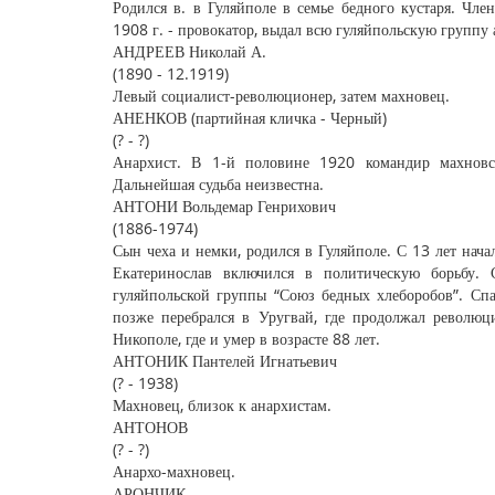
Родился в. в Гуляйполе в семье бедного кустаря. Чл
1908 г. - провокатор, выдал всю гуляйпольскую группу
АНДРЕЕВ Николай А.
(1890 - 12.1919)
Левый социалист-революционер, затем махновец.
АНЕНКОВ (партийная кличка - Черный)
(? - ?)
Анархист. В 1-й половине 1920 командир махновск
Дальнейшая судьба неизвестна.
АНТОНИ Вольдемар Генрихович
(1886-1974)
Сын чеха и немки, родился в Гуляйполе. С 13 лет начал
Екатеринослав включился в политическую борьбу. 
гуляйпольской группы “Союз бедных хлеборобов”. Спа
позже перебрался в Уругвай, где продолжал революц
Никополе, где и умер в возрасте 88 лет.
АНТОНИК Пантелей Игнатьевич
(? - 1938)
Махновец, близок к анархистам.
АНТОНОВ
(? - ?)
Анархо-махновец.
АРОНЧИК