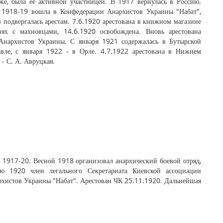
же, была ее активной участницей. В 1917 вернулась в Россию.
е 1918-19 вошла в Конфедерации Анархистов Украины "Набат",
аз подвергалась арестам. 7.6.1920 арестована в книжном магазине
зях с махновцами, 14.6.1920 освобождена. Вновь арестована
Анархистов Украины. С января 1921 содержалась в Бутырской
вле, с января 1922 - в Орле. 4.7.1922 арестована в Нижнем
 - С. А. Авруцкая.
 1917-20. Весной 1918 организовал анархический боевой отряд,
ю 1920 член легального Секретариата Киевской ассоциации
рхистов Украины "Набат". Арестован ЧК 25.11.1920. Дальнейшая