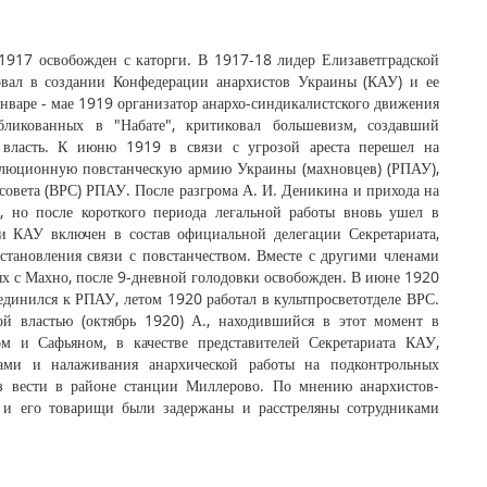
1917 освобожден с каторги. В 1917-18 лидер Елизаветградской
овал в создании Конфедерации анархистов Украины (КАУ) и ее
январе - мае 1919 организатор анархо-синдикалистского движения
убликованных в "Набате", критиковал большевизм, создавший
ю власть. К июню 1919 в связи с угрозой ареста перешел на
волюционную повстанческую армию Украины (махновцев) (РПАУ),
совета (ВРС) РПАУ. После разгрома А. И. Деникина и прихода на
, но после короткого периода легальной работы вновь ушел в
и КАУ включен в состав официальной делегации Секретариата,
становления связи с повстанчеством. Вместе с другими членами
ях с Махно, после 9-дневной голодовки освобожден. В июне 1920
динился к РПАУ, летом 1920 работал в культпросветотделе ВРС.
ой властью (октябрь 1920) А., находившийся в этот момент в
ом и Сафьяном, в качестве представителей Секретариата КАУ,
ами и налаживания анархической работы на подконтрольных
ез вести в районе станции Миллерово. По мнению анархистов-
. и его товарищи были задержаны и расстреляны сотрудниками