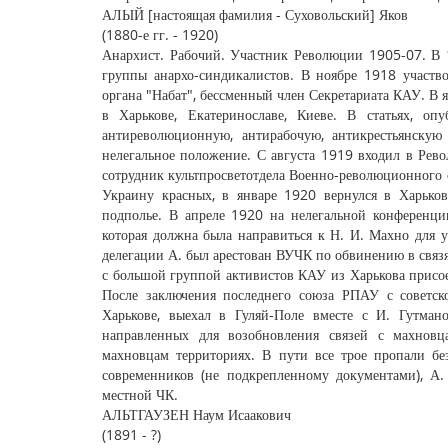
АЛЫЙ [настоящая фамилия - Суховольский] Яков
(1880-е гг. - 1920)
Анархист. Рабочий. Участник Революции 1905-07. В 
группы анархо-синдикалистов. В ноябре 1918 участв
органа "Набат", бессменный член Секретариата КАУ. В 
в Харькове, Екатеринославе, Киеве. В статьях, оп
антиреволюционную, антирабочую, антикрестьянску
нелегальное положение. С августа 1919 входил в Ре
сотрудник культпросветотдела Военно-революционного 
Украину красных, в январе 1920 вернулся в Харьков
подполье. В апреле 1920 на нелегальной конференци
которая должна была направиться к Н. И. Махно для у
делегации А. был арестован ВУЧК по обвинению в связ
с большой группой активистов КАУ из Харькова присое
После заключения последнего союза РПАУ с советск
Харькове, выехал в Гуляй-Поле вместе с И. Гутман
направленных для возобновления связей с махновц
махновцам территориях. В пути все трое пропали б
современников (не подкрепленному документами), А
местной ЧК.
АЛЬТГАУЗЕН Наум Исаакович
(1891 - ?)