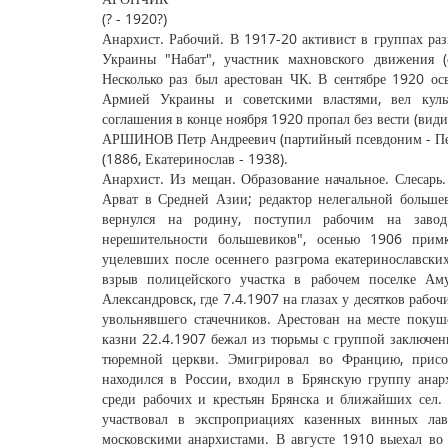
(? - 1920?)
Анархист. Рабочий. В 1917-20 активист в группах ра
Украины "Набат", участник махновского движения (с
Несколько раз был арестован ЧК. В сентябре 1920 
Армией Украины и советскими властями, вел культ
соглашения в конце ноября 1920 пропал без вести (види
АРШИНОВ Петр Андреевич (партийный псевдоним - П
(1886, Екатеринослав - 1938).
Анархист. Из мещан. Образование начальное. Слесарь. В 1904-06 руководил организацией РСДРП на станции Кизил-Арват в Средней Азии; редактор нелегальной большевистской газеты "Молот". Скрываясь от полиции, в конце 1906 вернулся на родину, поступил рабочим на завод Шодуар. "Разочаровавшись в минимализме программы и нерешительности большевиков", осенью 1906 примкнул к анархистам-коммунистам. В декабре 1906 объединил уцелевших после осеннего разгрома екатеринославских анархистов-боевиков в террористическую группу. Организовал взрыв полицейского участка в рабочем поселке Амур (23.12.1906) и ряд других актов. Весной 1907 выехал в Александровск, где 7.4.1907 на глазах у десятков рабочих застрелил начальника железнодорожных мастерских Василенко, увольнявшего стачечников. Арестован на месте покушения, 10.4.1907 приговорен военно-полевым судом к смертной казни 22.4.1907 бежал из тюрьмы с группой заключенных, уничтожив охрану во время ночного пасхального молебна в тюремной церкви. Эмигрировал во Францию, присоединился к группе "Буревестник". С осени 1909 нелегально находился в России, входил в Брянскую группу анархистов-коммунистов, вел агитационно-пропагандистскую работу среди рабочих и крестьян Брянска и ближайших сел. В конце 1909 арестован, но сумел бежать. В мае - июле 1910 участвовал в экспроприациях казенных винных лавок в Костромской и Смоленской губерниях, организованных московскими анархистами. В августе 1910 выехал во Францию, на обратном пути в Россию арестован австрийскими властями при нелегальном переходе границы с грузом оружия и литературы. Около года провел в Тернопольской тюрьме (Австро-Венгрия), 12.5.1911 выдан России. По процессу "Организации анархистов-коммунистов-юнцов" Московской судебной палатой 25.10.1911 приговорен к 11 годам каторги (отбывал в каторжном отделении Бутырской тюрьмы). Неформальный лидер заключенных анархистов Бутырской тюрьмы, участник акций протеста, за что неоднократно помещался в карцер. Тогда же познакомился с Н. И. Махно, считавшим его своим учителем. Освобожден 2.3.1917. Один из организаторов Лефортовской группы анархистов, а затем Федерации анархических групп Москвы; секретарь Федерации (до января 1918), лектор, постоянный автор газеты "Анархия". Участник октябрьского восстания 1917 в Москве. В начале 1918 по приглашению Бюро анархистов Донбасса выступал с лекциями в городах Украины и Юга России, редактор газеты "Голос Анархиста" (Екатеринослав, март - апрель 1918). После апрельского разгрома Федерации анархических групп Москвы большевиками выступил одним из основателей "Московского союза идейной пропаганды анархизма". В 1918 секретарь Союза, организовывал лекции по теории и истории анархизма, издавал анархическую литературу (в т. ч. готовил к выпуску полное собрание сочинений П. А. Кропоткина, хотя эта работа не была завершена). Одновременно участвовал в профсоюзной работе как член ЦК Всероссийского союза текстильщиков и заведующий транспортным отделом Центротекстиля. В феврале - марте 1919 получил приглашение Н. И. Махно присоединиться к украинскому повстанчеству (основной задачей А., по мысли Махно, была организация анархической газеты для повстанцев и рабоче-крестьянских масс), в апреле 1919 он приехал в Гуляй-Поле. Избран председателем культурно-просветительного отдела Военно-революционного совета и штаба бригады Махно, назначен редактором газеты "Путь к свободе"; с весны 1919 - один из основных идеологов махновского движения. С начала мятежа атамана Н. А. Григорьева считал необходимым начать борьбу с ним, соавтор воззвания махновцев "Кто такой Григорьев". В начале июня 1919 (момент разрыва союза с советской властью) А. настоял на отказе от открытой вооруженной борьбы с большевиками, мотивируя это необходимостью организовать отпор наступавшим деникинцам, и на уходе анархистов и повстанцев в подполье для противодействия белым. Около 8-9.6.1919 выехал из контролируемого махновцами района в Харьков (?), участвовал в нелегальной работе Конфедерации Анархистов Украины (КАУ) "Набат". К сентябрю 1919 вернулся в махновское движение, вошел в культпросветотдел Военно-Революционного Совета (ВРС), заведовал отделом печати. Под руководством А. налажен выпуск анархических газет в ряде занятых махновцами городов и сел (Бердянск, Никополь, Орехово, Гуляй-Поле, Мелитополь), на контролируемой белыми территории КАУ и ВРС издавали нелегальные газеты "Набат" (Киев, Харьков, Одесса, Полтава, Миргород, Севастополь, Симферополь, Елизаветград, Волчанск, Кременчуг) и листовки. Возобновил газету ВРС "Путь к Свободе" (был ее главным редактором), которая издавалась в Александровске в октябре - ноябре и в Екатериносл