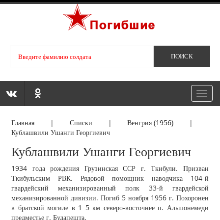
Toggl
navig
Главная
|
Списки
|
Венгрия (1956)
|
Кублашвили Ушанги Георгиевич
Кублашвили Ушанги Георгиевич
1934 года рождения Грузинская ССР г. Ткибули. Призван
Ткибульским РВК. Рядовой помощник наводчика 104-й
гвардейский механизированный полк 33-й гвардейской
механизированной дивизии. Погиб 5 ноября 1956 г. Похоронен
в братской могиле в 1 5 км северо-восточнее п. Альшонемеди
предместье г. Будапешта.