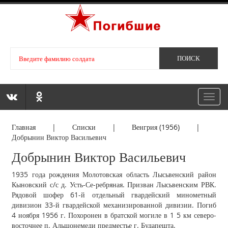
Toggl
navig
Главная
|
Списки
|
Венгрия (1956)
|
Добрынин Виктор Васильевич
Добрынин Виктор Васильевич
1935 года рождения Молотовская область Лысьвенский район
Кыновский с/с д. Усть-Се-ребряная. Призван Лысьвенским РВК.
Рядовой шофер 61-й отдельный гвардейский минометный
дивизион 33-й гвардейской механизированной дивизии. Погиб
4 ноября 1956 г. Похоронен в братской могиле в 1 5 км северо-
восточнее п. Альшонемеди предместье г. Будапешта.