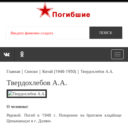
Toggl
navig
Главная
|
Списки
|
Китай (1946-1950)
|
Твердохлебов А.А.
Твердохлебов А.А.
О человеке:
Рядовой. Погиб в 1946 г. Похоронен на братском кладбище
Циньюаньцзе в г. Даляне.