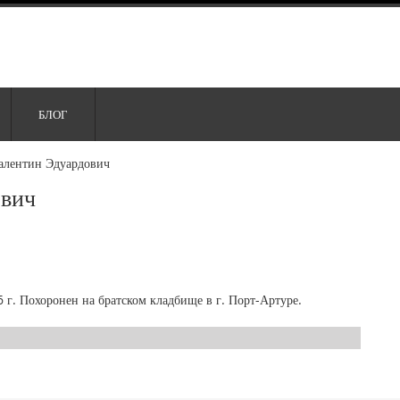
БЛОГ
алентин Эдуардович
ович
г. Похоронен на братском кладбище в г. Порт-Артуре.