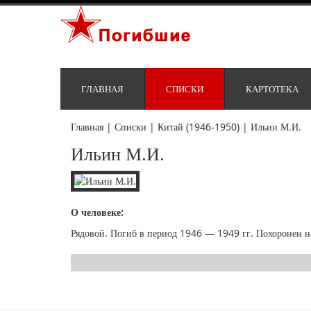
ГЛАВНАЯ
СПИСКИ
КАРТОТЕКА
Главная
|
Списки
|
Китай (1946-1950)
|
Ильин М.И.
Ильин М.И.
О человеке:
Рядовой. Погиб в период 1946 — 1949 гг. Похоронен на