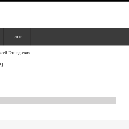
БЛОГ
ксей Геннадьевич
ч