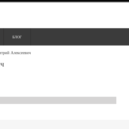
БЛОГ
итрий Алексеевич
ич