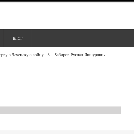
БЛОГ
ервую Чеченскую войну - З
|
3абиров Руслан Яшнурович