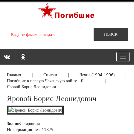
Toggl
navig
Главная
|
Списки
|
Чечня (1994-1996)
|
Погибшие в первую Чеченскую войну - Я
|
Яровой Борис Леонидович
Яровой Борис Леонидович
Звание:
старшина
Информация:
в/ч 11879