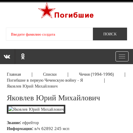
Toggl
navig
Главная
|
Списки
|
Чечня (1994-1996)
|
Погибшие в первую Чеченскую войну - Я
|
Яковлев Юрий Михайлович
Яковлев Юрий Михайлович
Звание:
ефрейтор
Информация:
в/ч 62892 245 мсп