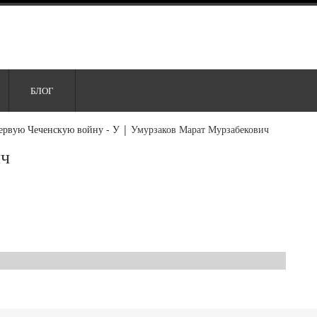
БЛОГ
ервую Чеченскую войну - У
|
Умурзаков Марат Мурзабекович
ич