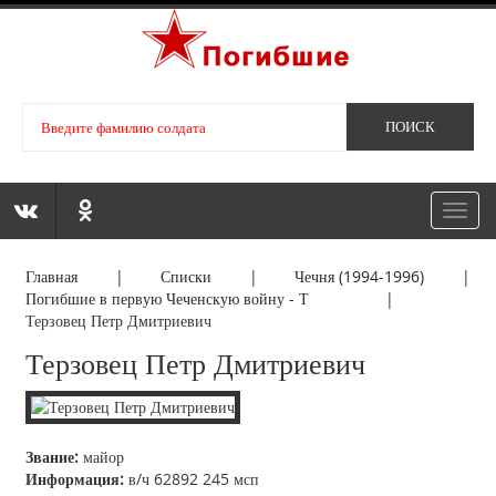
Toggl
navig
Главная
|
Списки
|
Чечня (1994-1996)
|
Погибшие в первую Чеченскую войну - Т
|
Терзовец Петр Дмитриевич
Терзовец Петр Дмитриевич
Звание:
майор
Информация:
в/ч 62892 245 мсп