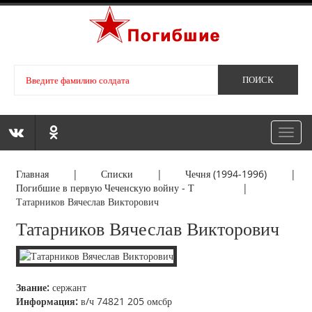
Toggl
navig
Главная
|
Списки
|
Чечня (1994-1996)
|
Погибшие в первую Чеченскую войну - Т
|
Татарников Вячеслав Викторович
Татарников Вячеслав Викторович
Звание:
сержант
Информация:
в/ч 74821 205 омсбр