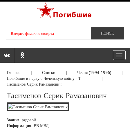
Toggl
navig
Главная
|
Списки
|
Чечня (1994-1996)
|
Погибшие в первую Чеченскую войну - Т
|
Тасименов Серик Рамазанович
Тасименов Серик Рамазанович
Звание:
рядовой
Информация:
ВВ МВД