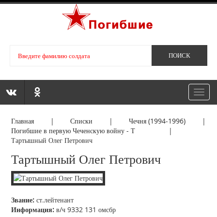
Toggl
navig
Главная
|
Списки
|
Чечня (1994-1996)
|
Погибшие в первую Чеченскую войну - Т
|
Тартышный Олег Петрович
Тартышный Олег Петрович
Звание:
ст.лейтенант
Информация:
в/ч 9332 131 омсбр