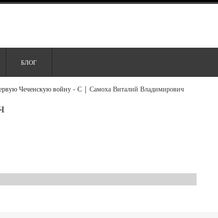
БЛОГ
ервую Чеченскую войну - С
|
Самоха Виталий Владимирович
ч