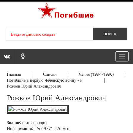
Toggl
navig
Главная
|
Списки
|
Чечня (1994-1996)
|
Погибшие в первую Чеченскую войну - Р
|
Рожков Юрий Александрович
Рожков Юрий Александрович
Звание:
ст.прапорщик
Информация:
в/ч 69771 276 мсп