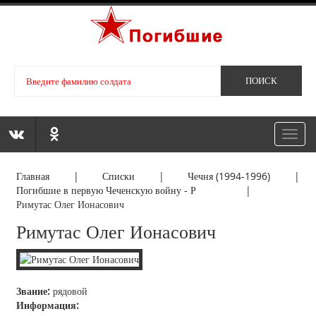
Toggl
navig
Главная
|
Списки
|
Чечня (1994-1996)
|
Погибшие в первую Чеченскую войну - Р
|
Римутас Олег Ионасович
Римутас Олег Ионасович
Звание:
рядовой
Информация: