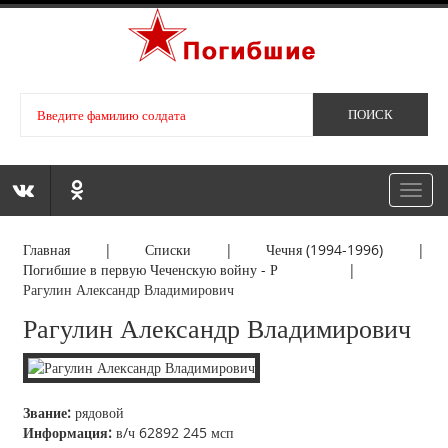
Toggl
navig
Главная
|
Списки
|
Чечня (1994-1996)
|
Погибшие в первую Чеченскую войну - Р
|
Рагулин Александр Владимирович
Рагулин Александр Владимирович
Звание:
рядовой
Информация:
в/ч 62892 245 мсп