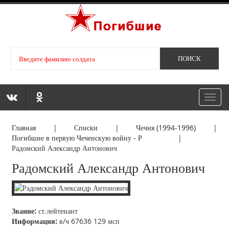
Toggl
navig
Главная
|
Списки
|
Чечня (1994-1996)
|
Погибшие в первую Чеченскую войну - Р
|
Радомский Александр Антонович
Радомский Александр Антонович
Звание:
ст.лейтенант
Информация:
в/ч 67636 129 мсп