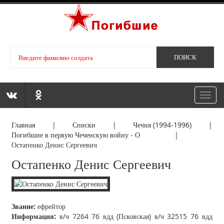
Toggl
navig
Главная
|
Списки
|
Чечня (1994-1996)
|
Погибшие в первую Чеченскую войну - О
|
Остапенко Денис Сергеевич
Остапенко Денис Сергеевич
Звание:
ефрейтор
Информация:
в/ч 7264 76 вдд (Псковская) в/ч 32515 76 вдд