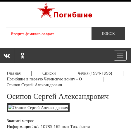
Toggl
navig
Главная
|
Списки
|
Чечня (1994-1996)
|
Погибшие в первую Чеченскую войну - О
|
Осипов Сергей Александрович
Осипов Сергей Александрович
Звание:
матрос
Информация:
в/ч 10735 165 пмп Тих. флота