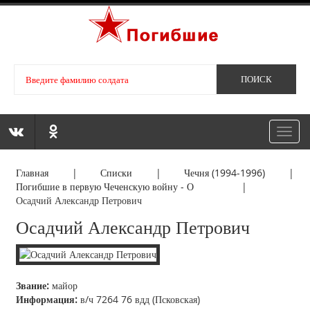
Toggl
navig
Главная
|
Списки
|
Чечня (1994-1996)
|
Погибшие в первую Чеченскую войну - О
|
Осадчий Александр Петрович
Осадчий Александр Петрович
Звание:
майор
Информация:
в/ч 7264 76 вдд (Псковская)