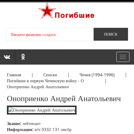
Toggl
navig
Главная
|
Списки
|
Чечня (1994-1996)
|
Погибшие в первую Чеченскую войну - О
|
Оноприенко Андрей Анатольевич
Оноприенко Андрей Анатольевич
Звание:
лейтенант
Информация:
в/ч 9332 131 омсбр