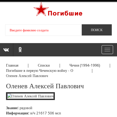
Toggl
navig
Главная
|
Списки
|
Чечня (1994-1996)
|
Погибшие в первую Чеченскую войну - О
|
Оленев Алексей Павлович
Оленев Алексей Павлович
Звание:
рядовой
Информация:
в/ч 21617 506 мсп