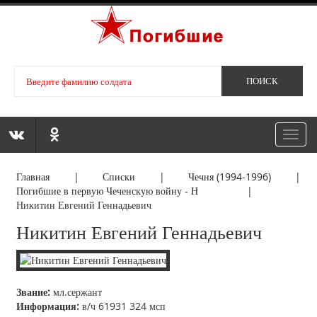
Toggl
navig
Главная
|
Списки
|
Чечня (1994-1996)
|
Погибшие в первую Чеченскую войну - Н
|
Никитин Евгений Геннадьевич
Никитин Евгений Геннадьевич
Звание:
мл.сержант
Информация:
в/ч 61931 324 мсп