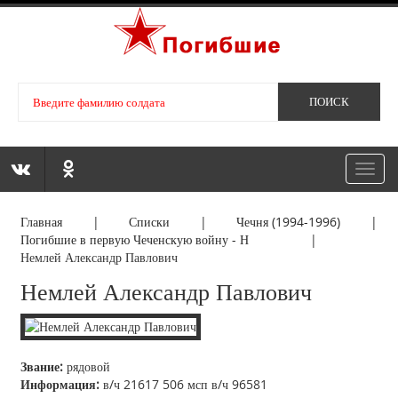
Toggl
navig
Главная
|
Списки
|
Чечня (1994-1996)
|
Погибшие в первую Чеченскую войну - Н
|
Немлей Александр Павлович
Немлей Александр Павлович
Звание:
рядовой
Информация:
в/ч 21617 506 мсп в/ч 96581