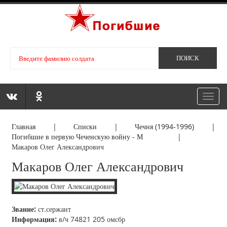
Toggl
navig
Главная
|
Списки
|
Чечня (1994-1996)
|
Погибшие в первую Чеченскую войну - М
|
Макаров Олег Александрович
Макаров Олег Александрович
Звание:
ст.сержант
Информация:
в/ч 74821 205 омсбр