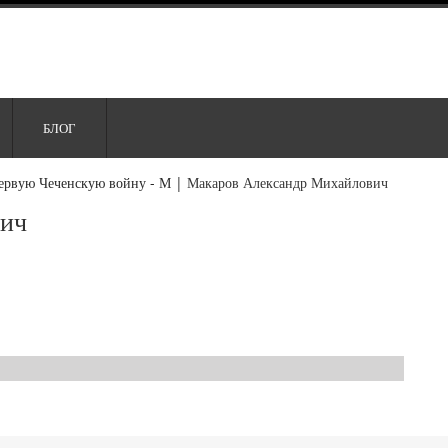
БЛОГ
ервую Чеченскую войну - М
|
Макаров Александр Михайлович
вич