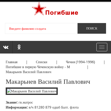
Toggl
navig
Главная
|
Списки
|
Чечня (1994-1996)
|
Погибшие в первую Чеченскую войну - М
|
Макарьнев Василий Павлович
Макарьнев Василий Павлович
Звание:
гв.матрос
Информация:
в/ч 81280 879 одшб Балт. флота