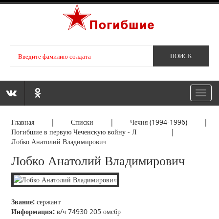
Toggl
navig
Главная
|
Списки
|
Чечня (1994-1996)
|
Погибшие в первую Чеченскую войну - Л
|
Лобко Анатолий Владимирович
Лобко Анатолий Владимирович
Звание:
сержант
Информация:
в/ч 74930 205 омсбр