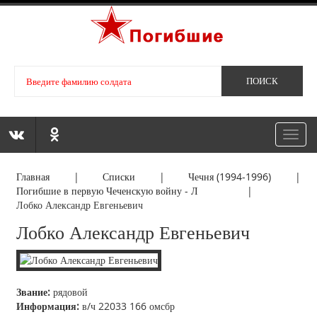
Toggl
navig
Главная
|
Списки
|
Чечня (1994-1996)
|
Погибшие в первую Чеченскую войну - Л
|
Лобко Александр Евгеньевич
Лобко Александр Евгеньевич
Звание:
рядовой
Информация:
в/ч 22033 166 омсбр