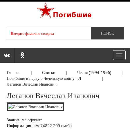
Toggl
navig
Главная
|
Списки
|
Чечня (1994-1996)
|
Погибшие в первую Чеченскую войну - Л
|
Леганов Вячеслав Иванович
Леганов Вячеслав Иванович
Звание:
мл.сержант
Информация:
в/ч 74822 205 омсбр