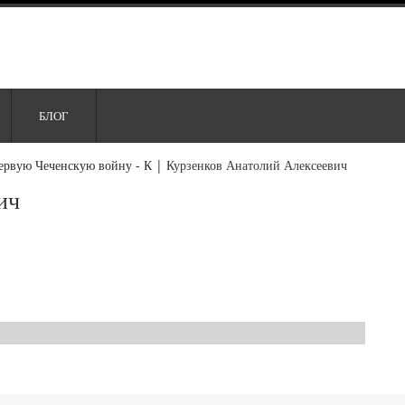
БЛОГ
ервую Чеченскую войну - К
|
Курзенков Анатолий Алексеевич
ич