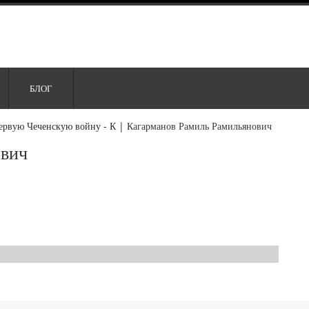
БЛОГ
ервую Чеченскую войну - К
|
Кагарманов Рамиль Рамильянович
ович