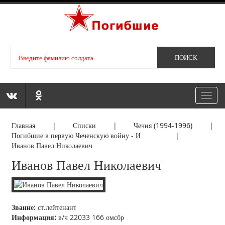
Toggl
navig
Главная
|
Списки
|
Чечня (1994-1996)
|
Погибшие в первую Чеченскую войну - И
|
Иванов Павел Николаевич
Иванов Павел Николаевич
Звание:
ст.лейтенант
Информация:
в/ч 22033 166 омсбр