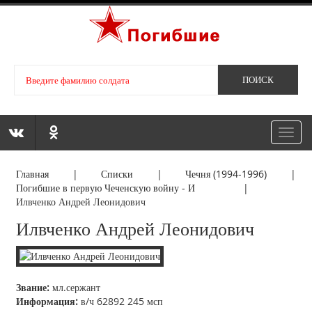
Toggl
navig
Главная
|
Списки
|
Чечня (1994-1996)
|
Погибшие в первую Чеченскую войну - И
|
Илвченко Андрей Леонидович
Илвченко Андрей Леонидович
Звание:
мл.сержант
Информация:
в/ч 62892 245 мсп