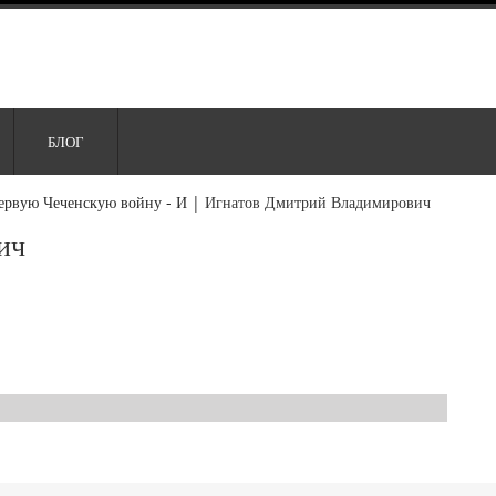
БЛОГ
ервую Чеченскую войну - И
|
Игнатов Дмитрий Владимирович
ич