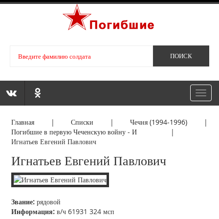
Toggl
navig
Главная
|
Списки
|
Чечня (1994-1996)
|
Погибшие в первую Чеченскую войну - И
|
Игнатьев Евгений Павлович
Игнатьев Евгений Павлович
Звание:
рядовой
Информация:
в/ч 61931 324 мсп