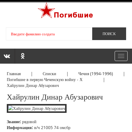
Toggl
navig
Главная
|
Списки
|
Чечня (1994-1996)
|
Погибшие в первую Чеченскую войну - Х
|
Хайрулин Динар Абузарович
Хайрулин Динар Абузарович
Звание:
рядовой
Информация:
в/ч 21005 74 омсбр