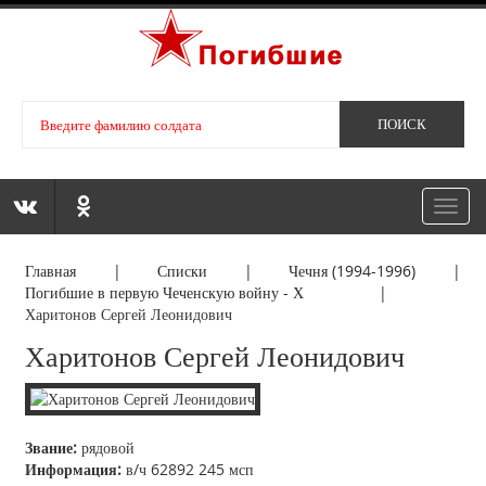
Toggl
navig
Главная
|
Списки
|
Чечня (1994-1996)
|
Погибшие в первую Чеченскую войну - Х
|
Харитонов Сергей Леонидович
Харитонов Сергей Леонидович
Звание:
рядовой
Информация:
в/ч 62892 245 мсп