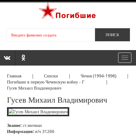
Toggl
navig
Главная
|
Списки
|
Чечня (1994-1996)
|
Погибшие в первую Чеченскую войну - Г
|
Гусев Михаил Владимирович
Гусев Михаил Владимирович
Звание:
ст.мичман
Информация:
в/ч 31266