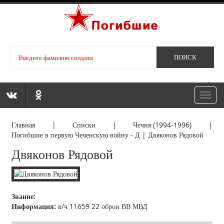
Toggl
navig
Главная
|
Списки
|
Чечня (1994-1996)
|
Погибшие в первую Чеченскую войну - Д
|
Двяконов Рядовой
Двяконов Рядовой
Звание:
Информация:
в/ч 11659 22 оброн ВВ МВД