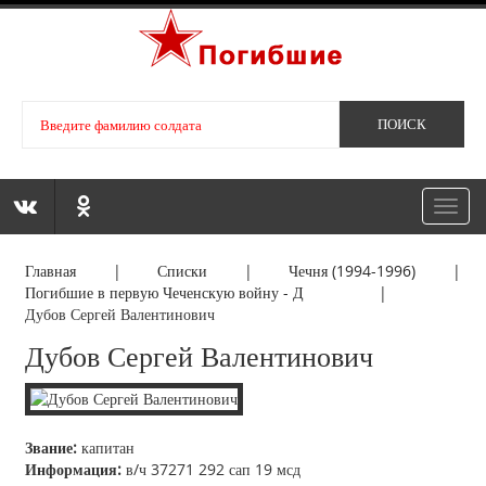
Toggl
navig
Главная
|
Списки
|
Чечня (1994-1996)
|
Погибшие в первую Чеченскую войну - Д
|
Дубов Сергей Валентинович
Дубов Сергей Валентинович
Звание:
капитан
Информация:
в/ч 37271 292 сап 19 мсд